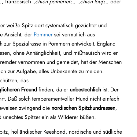
„, französisch „
chien pomérien
„, „
chien loup
„, oder
r weiße Spitz dort systematisch gezüchtet und
ie Ansicht, der
Pommer
sei vermutlich aus
 zur Spezialrasse in Pommern entwickelt. England
Wesen, ohne Anhänglichkeit, und mißtrauisch wird er
en Fremder vernommen und gemeldet, hat der Menschen
ich zur Aufgabe, alles Unbekannte zu melden.
chützen, das
glicheren Freund
finden, da er
unbestechlich
ist. Der
hrt. Daß solch temperamentvoller Hund nicht einfach
s beweisen zwingend die
nordischen Spitzhundrassen
,
nd unechtes Spitzerlein als Wilderer büßen.
pitz, holländischer Keeshond, nordische und südliche