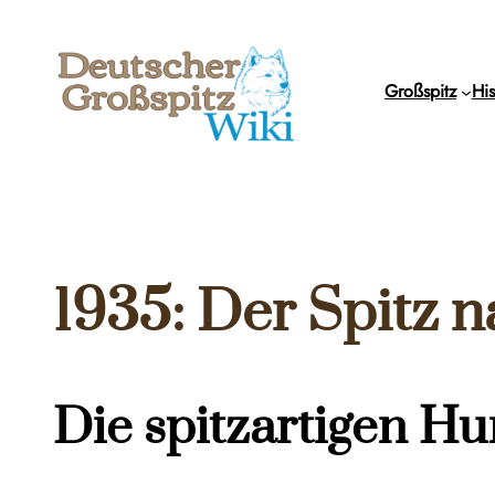
Zum
Inhalt
springen
Großspitz
His
1935: Der Spitz 
Die spitzartigen Hu