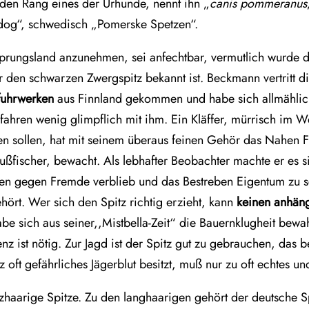
den Rang eines der Urhunde, nennt ihn „
canis pommeranus
fdog“, schwedisch „Pomerske Spetzen“.
prungsland anzunehmen, sei anfechtbar, vermutlich wurde de
den schwarzen Zwergspitz bekannt ist. Beckmann vertritt d
tfuhrwerken
aus Finnland gekommen und habe sich allmählich
fahren wenig glimpflich mit ihm. Ein Kläffer, mürrisch im 
äffen sollen, hat mit seinem überaus feinen Gehör das Nah
ußfischer, bewacht. Als lebhafter Beobachter machte er es s
en gegen Fremde verblieb und das Bestreben Eigentum zu s
hört. Wer sich den Spitz richtig erzieht, kann
keinen anhän
be sich aus seiner,,Mistbella-Zeit“ die Bauernklugheit bewa
enz ist nötig. Zur Jagd ist der Spitz gut zu gebrauchen, da
 oft gefährliches Jägerblut besitzt, muß nur zu oft echtes u
zhaarige Spitze. Zu den langhaarigen gehört der deutsche S