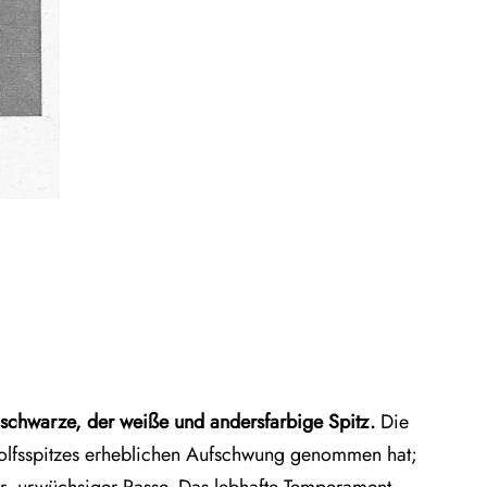
schwarze, der weiße und andersfarbige Spitz.
Die
 Wolfsspitzes erheblichen Aufschwung genommen hat;
ter, urwüchsiger Rasse. Das lebhafte Temperament