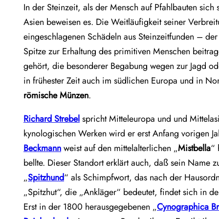
In der Steinzeit, als der Mensch auf Pfahlbauten si
Asien beweisen es. Die Weitläufigkeit seiner Verbre
eingeschlagenen Schädeln aus Steinzeitfunden – der 
Spitze zur Erhaltung des primitiven Menschen beitrage
gehört, die besonderer Begabung wegen zur Jagd ode
in frühester Zeit auch im südlichen Europa und in No
römische Münzen
.
Richard Strebel
spricht Mitteleuropa und und Mittelasi
kynologischen Werken wird er erst Anfang vorigen Jah
Beckmann
weist auf den mittelalterlichen „
Mistbella
“ 
bellte. Dieser Standort erklärt auch, daß sein Name
„
Spitzhund
“ als Schimpfwort, das nach der Hausord
„Spitzhut“, die „Ankläger“ bedeutet, findet sich in 
Erst in der 1800 herausgegebenen „
Cynographica Br