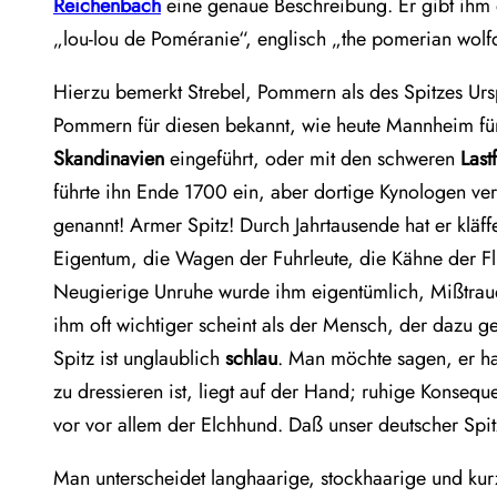
Reichenbach
eine genaue Beschreibung. Er gibt ihm 
„lou-lou de Poméranie“, englisch „the pomerian wol
Hierzu bemerkt Strebel, Pommern als des Spitzes Urs
Pommern für diesen bekannt, wie heute Mannheim für 
Skandinavien
eingeführt, oder mit den schweren
Las
führte ihn Ende 1700 ein, aber dortige Kynologen ver
genannt! Armer Spitz! Durch Jahrtausende hat er kl
Eigentum, die Wagen der Fuhrleute, die Kähne der Fl
Neugierige Unruhe wurde ihm eigentümlich, Mißtrau
ihm oft wichtiger scheint als der Mensch, der dazu ge
Spitz ist unglaublich
schlau
. Man möchte sagen, er ha
zu dressieren ist, liegt auf der Hand; ruhige Konsequ
vor vor allem der Elchhund. Daß unser deutscher Spitz
Man unterscheidet langhaarige, stockhaarige und kur