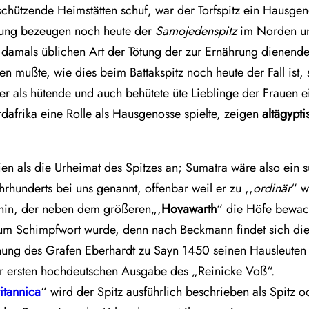
ch schützende Heimstätten schuf, war der Torfspitz ein Haus
itung bezeugen noch heute der
Samojedenspitz
im Norden u
damals üblichen Art der Tötung der zur Ernährung dienende
n mußte, wie dies beim Battakspitz noch heute der Fall ist,
r als hütende und auch behütete üte Lieblinge der Frauen 
rdafrika eine Rolle als Hausgenosse spielte, zeigen
altägypt
en als die Urheimat des Spitzes an; Sumatra wäre also ein s
rhunderts bei uns genannt, offenbar weil er zu ,,
ordinär
“ w
hin, der neben dem größeren„,
Hovawarth
“ die Höfe bewach
 zum Schimpfwort wurde, denn nach Beckmann findet sich di
nung des Grafen Eberhardt zu Sayn 1450 seinen Hausleuten
der ersten hochdeutschen Ausgabe des „Reinicke Voß“.
itannica
“ wird der Spitz ausführlich beschrieben als Spitz