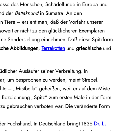
genosse des Menschen; Schädelfunde in Europa und
nd der
Battakhund
in Sumatra. An den
n Tiere – ersieht man, daß der Vorfahr unserer
 soweit er nicht zu den glücklicheren Exemplaren
eine Sonderstellung einnehmen. Daß diese Spitzform
ische Abbildungen
,
Terrakotten
und
griechische
und
üdlicher Ausläufer seiner Verbreitung. In
ar, um besprochen zu werden, meint Strebel.
te – „Mistbella“ geheißen, weil er auf dem Miste
e Bezeichnung „Spitz“ zum ersten Male in der Form
 zu gebrauchen verboten war. Die veränderte Form
 oder Fuchshund. In Deutschland bringt 1836
Dr. L.