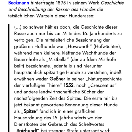
Beckmann
hinterfragte 1895 in seinem Werk
Geschichte
und Beschreibung der Rassen des Hundes
die
tatsächlichen Wurzeln dieser Hunderasse:
(…) so schwer hält es doch, die Geschichte dieser
Rasse auch nur bis zur Mitte des 16. Jahrhunderts zu
verfolgen. Die mittelalterliche Bezeichnung der
größeren Hofhunde war „Hovawarth“ (Hofwächter),
während man kleinere, kläffende Wachthunde der
Bauernhöfe als „Mistbella“ (der au fdem Misthofe
bellt) bezeichnete. Jedenfalls sind hierunter
hauptsächlich spitzartige Hunde zu verstehen, indeß
erwähnen weder
Geßner
in seiner „Naturgeschichte
der vierfüßigen Thiere“
1552
, noch „Crescentius“
und andere landwirthschaftliche Bücher der
nächstfolgenden Zeit des Spitzes. Die erste mir bis
jetzt bekannt gewordene Benennung dieser Hunde
als „
Spitze
“ fand ich in einer gräflichen
Hausordnung des 15. Jahrhunderts wo den
Dienstboten der Gebrauch des Scheltwortes
„
Spizhundt
“ bei strenger Strafe untersagt wird: