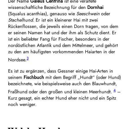
Der Name
Galeus Centrina
ist eine veraltete
wissenschaftliche Bezeichnung für den
Dornhai
(Squalus acanthias), genauso wie
Seeschwein
oder
Stachelhund
. Er ist ein kleinerer Hai mit zwei
Rückenflossen, die jeweils einen Dorn tragen, von dem
er seinen Namen hat und der ihm als Schutz dient. Er
ist ein beliebter Fang für Fischer, besonders in der
nordöstlichen Atlantik und dem Mittelmeer, und gehört
zu den am häufigsten vorkommenden Haiarten in der
3
Nordsee.
Es ist zu ergänzen, dass Gessner einige Hai-Arten in
seinem
Fischbuch
mit dem Begriff „Hundt“ (oder Hund)
bezeichnete, wie beispielsweise auch den Blauwhundt,
4
Fraßhund oder den großen und kleinen Meerhundt.
–
Kurz gesagt, ein echter Hund eher nicht und ein Spitz
noch weniger.