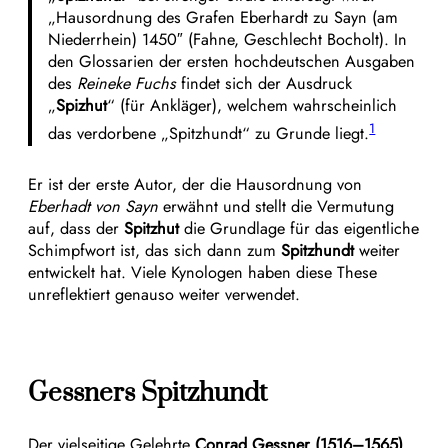
„Hausordnung des Grafen Eberhardt zu Sayn (am
Niederrhein) 1450″ (Fahne, Geschlecht Bocholt). In
den Glossarien der ersten hochdeutschen Ausgaben
des
Reineke Fuchs
findet sich der Ausdruck
„
Spizhut
“ (für Ankläger), welchem wahrscheinlich
1
das verdorbene „Spitzhundt“ zu Grunde liegt.
Er ist der erste Autor, der die Hausordnung von
Eberhadt von Sayn
erwähnt und stellt die Vermutung
auf, dass der
Spitzhut
die Grundlage für das eigentliche
Schimpfwort ist, das sich dann zum
Spitzhundt
weiter
entwickelt hat. Viele Kynologen haben diese These
unreflektiert genauso weiter verwendet.
Gessners Spitzhundt
Der vielseitige Gelehrte
Conrad Gessner (1516–1565)