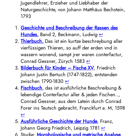
Jugendlehrer, Erzieher und Liebhaber der
Naturgeschichte, von Johann Matthäus Bechstein,
1793
Geschichte und Beschreibung der Rassen des
Hundes.
Band 2, Beckmann, Ludwig
↩︎
Thierbuch.
Das ist ein kurtze beschreybung aller
vierfüssigen Thieren, so auff der erden vnd in
wassern wonend, sampt jrer waren conterfactur,
Conrad Gessner, Zürych 1583
↩︎
Bilderbuch für Kinder – Fische XV
, Friedrich
Johann Justin Bertuch (1747-1822), entstanden
zwischen 1790-1830
↩︎
Fischbuch
, das ist ausführliche Beschreibung &
lebendige Conterfactur aller & jeden Fischen..,
Conrad Gessner, aus dem Latein durch Conrad
Forer ins Teutsch gebracht, Franckfurt a. M, 1598
↩︎
Ausführliche Geschichte der Hunde
, Franz,
Johann Georg Friedrich, Leipzig 1781
↩︎
Studie:
Morphologische und metrische Analyse