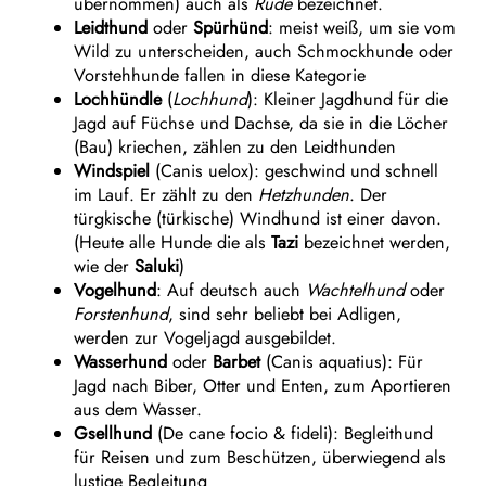
übernommen) auch als
Rüde
bezeichnet.
Leidthund
oder
Spürhünd
: meist weiß, um sie vom
Wild zu unterscheiden, auch Schmockhunde oder
Vorstehhunde fallen in diese Kategorie
Lochhündle
(
Lochhund
): Kleiner Jagdhund für die
Jagd auf Füchse und Dachse, da sie in die Löcher
(Bau) kriechen, zählen zu den Leidthunden
Windspiel
(Canis uelox): geschwind und schnell
im Lauf. Er zählt zu den
Hetzhunden
. Der
türgkische (türkische) Windhund ist einer davon.
(Heute alle Hunde die als
Tazi
bezeichnet werden,
wie der
Saluki
)
Vogelhund
: Auf deutsch auch
Wachtelhund
oder
Forstenhund
, sind sehr beliebt bei Adligen,
werden zur Vogeljagd ausgebildet.
Wasserhund
oder
Barbet
(Canis aquatius): Für
Jagd nach Biber, Otter und Enten, zum Aportieren
aus dem Wasser.
Gsellhund
(De cane focio & fideli): Begleithund
für Reisen und zum Beschützen, überwiegend als
lustige Begleitung