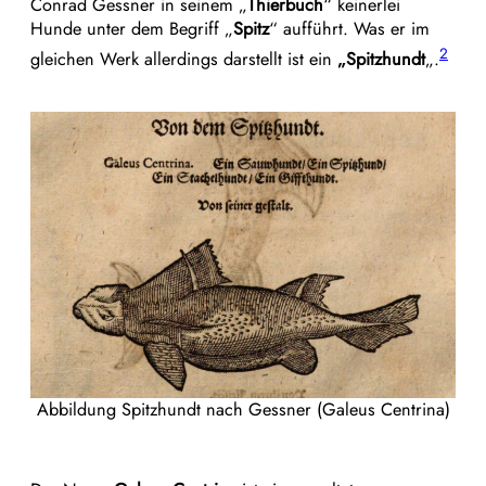
Conrad Gessner in seinem „
Thierbuch
“ keinerlei
Hunde unter dem Begriff „
Spitz
“ aufführt. Was er im
2
gleichen Werk allerdings darstellt ist ein
„Spitzhundt
„.
Abbildung Spitzhundt nach Gessner (Galeus Centrina)