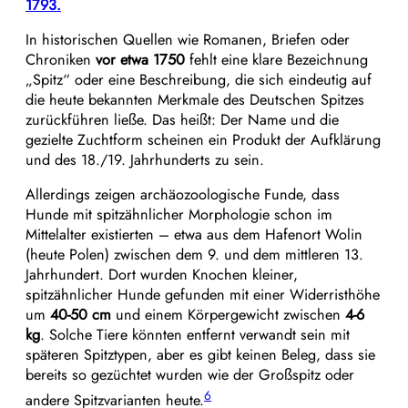
1793.
In historischen Quellen wie Romanen, Briefen oder
Chroniken
vor etwa 1750
fehlt eine klare Bezeichnung
„Spitz“ oder eine Beschreibung, die sich eindeutig auf
die heute bekannten Merkmale des Deutschen Spitzes
zurückführen ließe. Das heißt: Der Name und die
gezielte Zuchtform scheinen ein Produkt der Aufklärung
und des 18./19. Jahrhunderts zu sein.
Allerdings zeigen archäozoologische Funde, dass
Hunde mit spitzähnlicher Morphologie schon im
Mittelalter existierten – etwa aus dem Hafenort Wolin
(heute Polen) zwischen dem 9. und dem mittleren 13.
Jahrhundert. Dort wurden Knochen kleiner,
spitzähnlicher Hunde gefunden mit einer Widerristhöhe
um
40-50 cm
und einem Körpergewicht zwischen
4-6
kg
. Solche Tiere könnten entfernt verwandt sein mit
späteren Spitztypen, aber es gibt keinen Beleg, dass sie
bereits so gezüchtet wurden wie der Großspitz oder
6
andere Spitzvarianten heute.