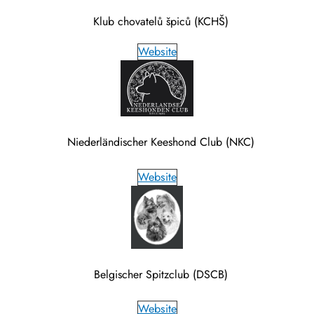
Klub chovatelů špiců (KCHŠ)
Website
Niederländischer Keeshond Club (NKC)
Website
Belgischer Spitzclub (DSCB)
Website