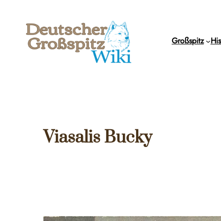
Zum
Inhalt
springen
Großspitz
His
Viasalis Bucky