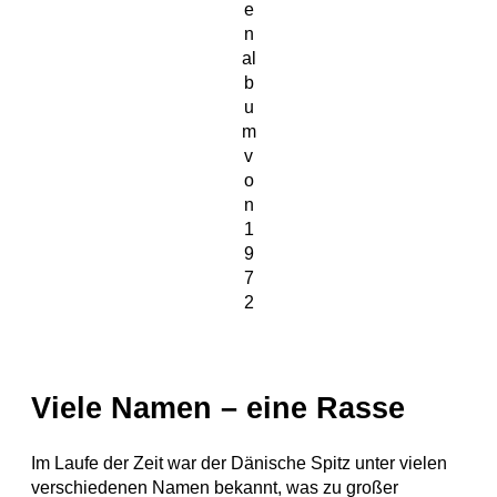
e
n
al
b
u
m
v
o
n
1
9
7
2
Viele Namen – eine Rasse
Im Laufe der Zeit war der Dänische Spitz unter vielen
verschiedenen Namen bekannt, was zu großer