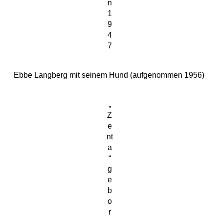
n
1
9
4
7
Ebbe Langberg mit seinem Hund (aufgenommen 1956)
„
Z
e
nt
a
“
g
e
b
o
r