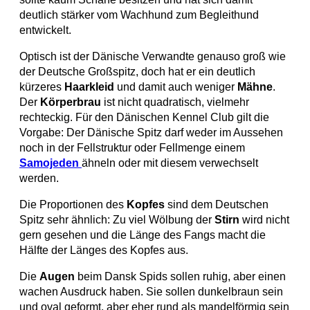
deutlich stärker vom Wachhund zum Begleithund
entwickelt.
Optisch ist der Dänische Verwandte genauso groß wie
der Deutsche Großspitz, doch hat er ein deutlich
kürzeres
Haarkleid
und damit auch weniger
Mähne
.
Der
Körperbrau
ist nicht quadratisch, vielmehr
rechteckig. Für den Dänischen Kennel Club gilt die
Vorgabe: Der Dänische Spitz darf weder im Aussehen
noch in der Fellstruktur oder Fellmenge einem
Samojeden
ähneln oder mit diesem verwechselt
werden.
Die Proportionen des
Kopfes
sind dem Deutschen
Spitz sehr ähnlich: Zu viel Wölbung der
Stirn
wird nicht
gern gesehen und die Länge des Fangs macht die
Hälfte der Länges des Kopfes aus.
Die
Augen
beim Dansk Spids sollen ruhig, aber einen
wachen Ausdruck haben. Sie sollen dunkelbraun sein
und oval geformt, aber eher rund als mandelförmig sein