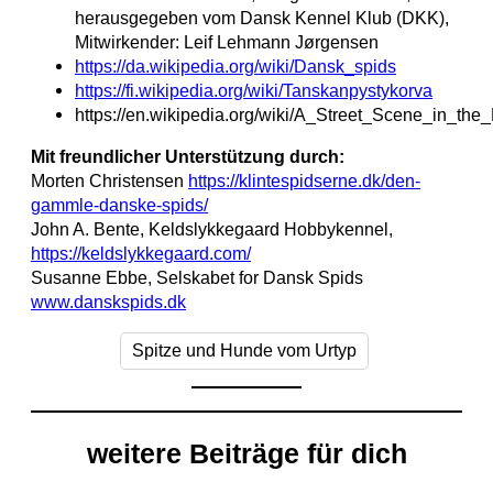
herausgegeben vom Dansk Kennel Klub (DKK),
Mitwirkender: Leif Lehmann Jørgensen
https://da.wikipedia.org/wiki/Dansk_spids
https://fi.wikipedia.org/wiki/Tanskanpystykorva
https://en.wikipedia.org/wiki/A_Street_Scene_in_th
Mit freundlicher Unterstützung durch:
Morten Christensen
https://klintespidserne.dk/den-
gammle-danske-spids/
John A. Bente, Keldslykkegaard Hobbykennel,
https://keldslykkegaard.com/
Susanne Ebbe, Selskabet for Dansk Spids
www.danskspids.dk
Spitze und Hunde vom Urtyp
weitere Beiträge für dich