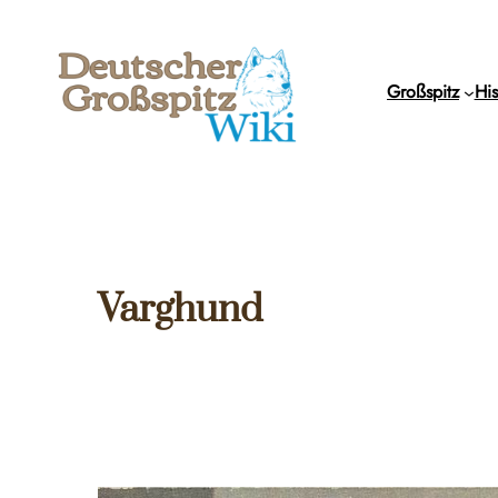
Zum
Inhalt
springen
Großspitz
His
Varghund