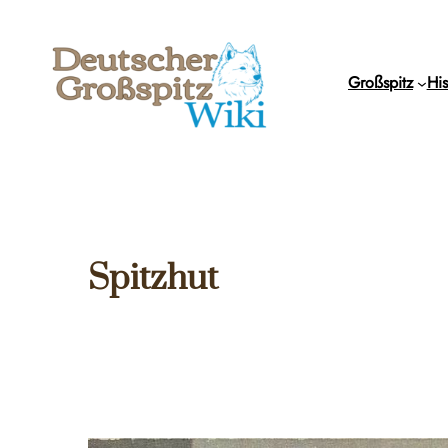
Zum
Inhalt
springen
Großspitz
His
Spitzhut