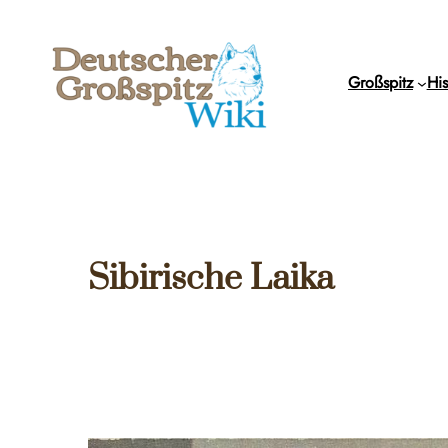
Zum
Inhalt
springen
Großspitz
His
Sibirische Laika