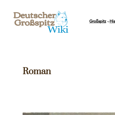
Zum
Inhalt
springen
Großspitz
His
Roman