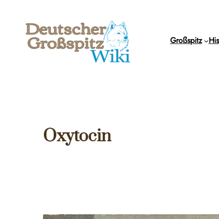
Zum
Inhalt
springen
Großspitz
His
Oxytocin