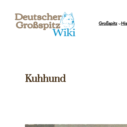
Zum
Inhalt
springen
Großspitz
His
Kuhhund