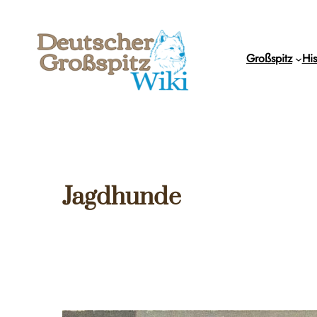
Zum
Inhalt
springen
Großspitz
His
Jagdhunde