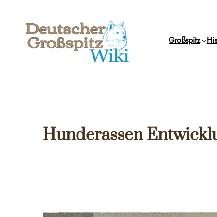
Zum
Inhalt
springen
Großspitz
His
Hunderassen Entwickl