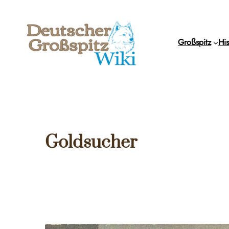
Zum
Inhalt
springen
Großspitz
His
Goldsucher