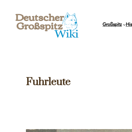
Zum
Inhalt
springen
Großspitz
His
Fuhrleute