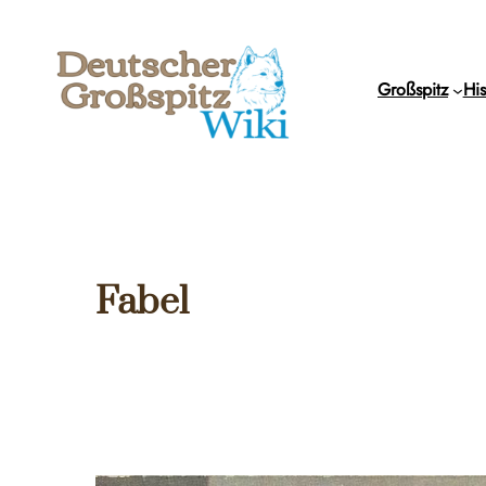
Zum
Inhalt
springen
Großspitz
His
Fabel