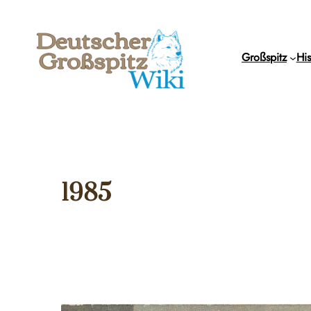
Zum
Inhalt
springen
Großspitz
His
1985