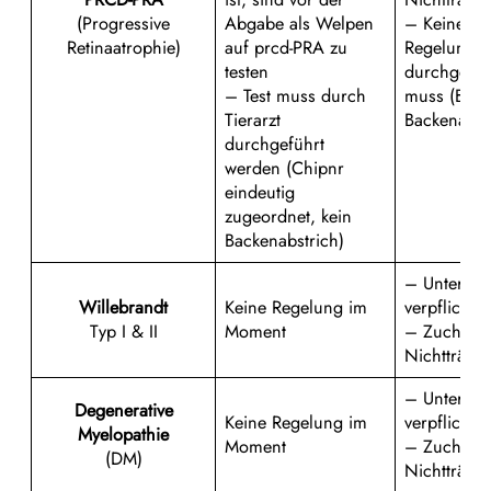
(Progressive
Abgabe als Welpen
– Keine ve
Retinaatrophie)
auf prcd-PRA zu
Regelung w
testen
durchgefüh
– Test muss durch
muss (Blut
Tierarzt
Backenabst
durchgeführt
werden (Chipnr
eindeutig
zugeordnet, kein
Backenabstrich)
– Untersu
Willebrandt
Keine Regelung im
verpflichte
Typ I & II
Moment
– Zucht nu
Nichtträge
– Untersu
Degenerative
Keine Regelung im
verpflichte
Myelopathie
Moment
– Zucht nu
(DM)
Nichtträge