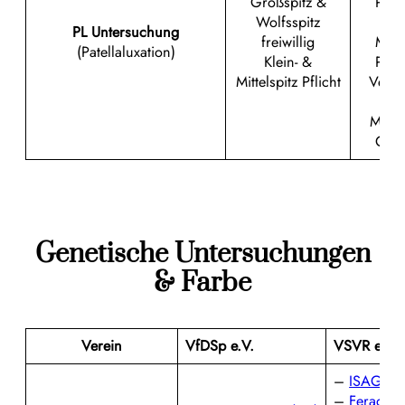
Großspitz &
Pflic
Wolfsspitz
Kle
PL Untersuchung
freiwillig
Mitte
(Patellaluxation)
Klein- &
Pflic
Mittelspitz Pflicht
Verp
v
Mittel
Groß
Genetische Untersuchungen
& Farbe
Verein
VfDSp e.V.
VSVR e.V.
–
ISAG 20
–
Feragen: