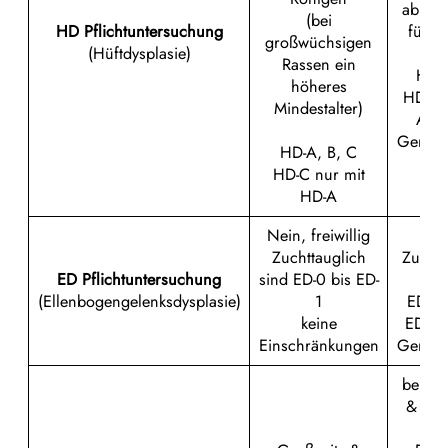
ab 18
(bei
HD Pflichtuntersuchung
für R
großwüchsigen
(Hüftdysplasie)
Rassen ein
HD-
höheres
HD-C 
Mindestalter)
A (b
Geneh
HD-A, B, C
HD-C nur mit
HD-A
Nein, freiwillig
Zuchttauglich
Zuchtt
ED Pflichtuntersuchung
sind ED-0 bis ED-
ist
(Ellenbogengelenksdysplasie)
1
ED-1 
keine
ED-0 
Einschränkungen
Geneh
bei Gr
& Wol
frei