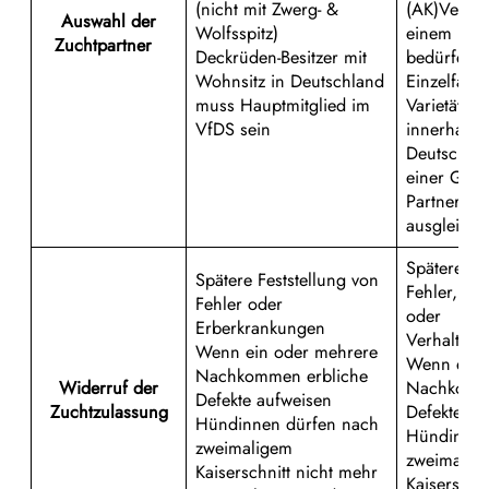
(nicht mit Zwerg- &
(AK)Verpa
Auswahl der
Wolfsspitz)
einem IK 
Zuchtpartner
Deckrüden-Besitzer mit
bedürfen
Wohnsitz in Deutschland
Einzelfall
muss Hauptmitglied im
Varietäten
VfDS sein
innerhalb 
Deutscher 
einer Gen
Partner so
ausgleiche
Spätere Fe
Spätere Feststellung von
Fehler, Er
Fehler oder
oder
Erberkrankungen
Verhalten
Wenn ein oder mehrere
Wenn ein 
Nachkommen erbliche
Widerruf der
Nachkomme
Defekte aufweisen
Zuchtzulassung
Defekte au
Hündinnen dürfen nach
Hündinnen
zweimaligem
zweimalig
Kaiserschnitt nicht mehr
Kaiserschn