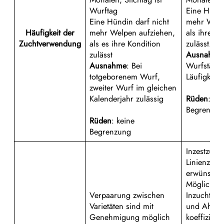
Wurftag
Eine Hündi
Eine Hündin darf nicht
mehr Welp
Häufigkeit der
mehr Welpen aufziehen,
als ihre Ko
Zuchtverwendung
als es ihre Kondition
zulässt.
zulässt
Ausnahme
Ausnahme
: Bei
Wurfstärk
totgeborenem Wurf,
Läufigkeit
zweiter Wurf im gleichen
Kalenderjahr zulässig
Rüden
: ke
Begrenzun
Rüden
: keine
Begrenzung
Inzestzucht
Linienzucht
erwünscht
Möglichst 
Verpaarung zwischen
Inzuchtkoef
Varietäten sind mit
und Ahnenv
Genehmigung möglich
koeffizient