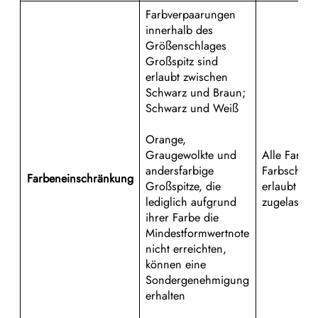
Farbverpaarungen
innerhalb des
Größenschlages
Großspitz sind
erlaubt zwischen
Schwarz und Braun;
Schwarz und Weiß
Orange,
Graugewolkte und
Alle Farbe
andersfarbige
Farbschläg
Farbeneinschränkung
Großspitze, die
erlaubt Merl
lediglich aufgrund
zugelassen
ihrer Farbe die
Mindestformwertnote
nicht erreichten,
können eine
Sondergenehmigung
erhalten