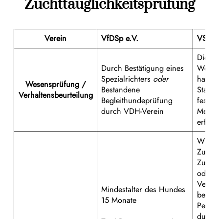
Zuchttauglichkeitsprüfung
Verein
VfDSp e.V.
VSVR 
Die
Durch Bestätigung eines
Wesen
Spezialrichters
oder
hat au
Wesensprüfung /
Bestandene
Stand
Verhaltensbeurteilung
Begleithundeprüfung
festge
durch VDH-Verein
Merkm
erfolg
Wird 
Zuchtw
Zuchtr
oder 
Verei
Mindestalter des Hundes
beauft
15 Monate
Perso
durch