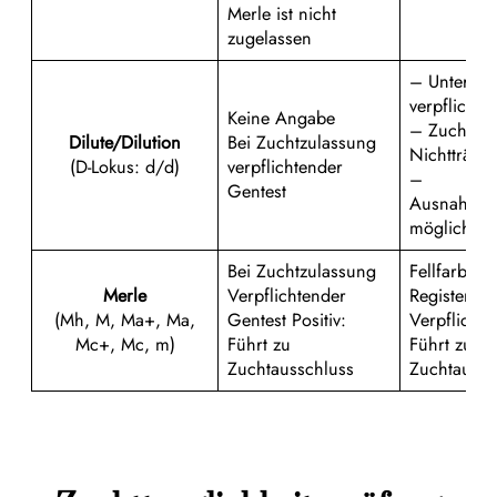
Merle ist nicht
zugelassen
– Untersu
verpflichte
Keine Angabe
– Zucht nu
Dilute/Dilution
Bei Zuchtzulassung
Nichtträge
(D-Lokus: d/d)
verpflichtender
–
Gentest
Ausnahme
möglich
Bei Zuchtzulassung
Fellfarben-
Merle
Verpflichtender
Registerhu
(Mh, M, Ma+, Ma,
Gentest Positiv:
Verpflichte
Mc+, Mc, m)
Führt zu
Führt zu
Zuchtausschluss
Zuchtaussc