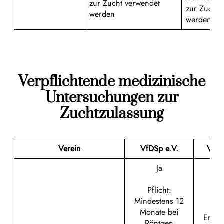
zur Zucht verwendet
zur Zucht 
werden
werden
Verpflichtende medizinische
Untersuchungen zur
Zuchtzulassung
Verein
VfDSp e.V.
VSVR
Ja
Pflicht:
Mindestens 12
Monate bei
Empf
Röntgen