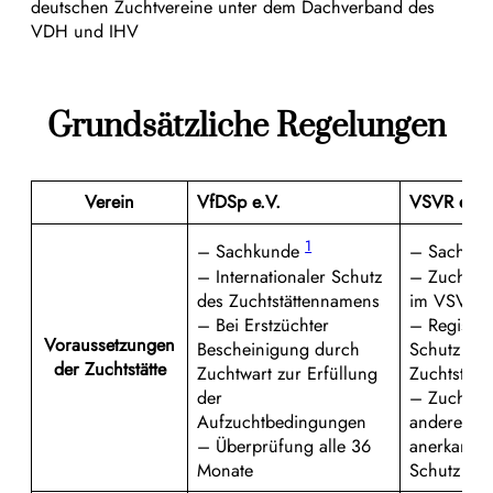
deutschen Zuchtvereine unter dem Dachverband des
VDH und IHV
Grundsätzliche Regelungen
Verein
VfDSp e.V.
VSVR e.V.
1
– Sachkunde
– Sachku
– Internationaler Schutz
– Zuchtstä
des Zuchtstättennamens
im VSVR
– Bei Erstzüchter
– Registri
Voraussetzungen
Bescheinigung durch
Schutz des
der Zuchtstätte
Zuchtwart zur Erfüllung
Zuchtstät
der
– Zuchtzu
Aufzuchtbedingungen
anderer V
– Überprüfung alle 36
anerkanntI
Monate
Schutz a