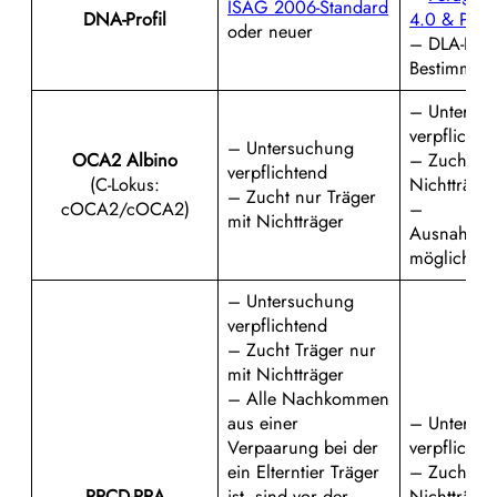
ISAG 2006-Standard
DNA-Profil
4.0 & Pate
oder neuer
– DLA-Hapl
Bestimmun
– Untersu
verpflichte
– Untersuchung
OCA2
Albino
– Zucht Tr
verpflichtend
(C-Lokus:
Nichtträge
– Zucht nur Träger
cOCA2/cOCA2)
–
mit Nichtträger
Ausnahme
möglich
– Untersuchung
verpflichtend
– Zucht Träger nur
mit Nichtträger
– Alle Nachkommen
aus einer
– Untersu
Verpaarung bei der
verpflichte
ein Elterntier Träger
– Zucht nu
PRCD-PRA
ist, sind vor der
Nichtträge