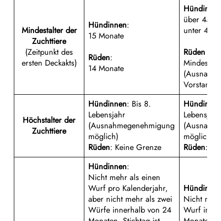
Hündinne
über 45 c
Hündinnen
:
Mindestalter der
unter 45 
15 Monate
Zuchttiere
(Zeitpunkt des
Rüden
Rüden
:
ersten Deckakts)
Mindestalt
14 Monate
(Ausnahme
Vorstand m
Hündinnen
: Bis 8.
Hündinne
Lebensjahr
Lebensjahr
Höchstalter der
(Ausnahmegenehmigung
(Ausnahm
Zuchttiere
möglich)
möglich)
Rüden
: Keine Grenze
Rüden
: Ke
Hündinnen
:
Nicht mehr als einen
Wurf pro Kalenderjahr,
Hündinne
aber nicht mehr als zwei
Nicht mehr
Würfe innerhalb von 24
Wurf inner
Monaten, Stichtag ist
Monaten