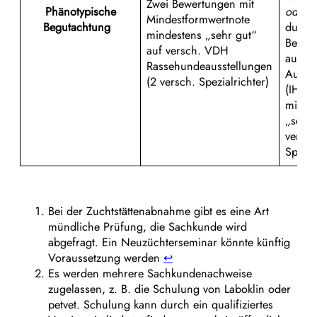
Zwei Bewertungen mit
Phänotypische
oder
Mindestformwertnote
Begutachtung
durch
mindestens „sehr gut“
Bewer
auf versch. VDH
auf ve
Rassehundeausstellungen
Ausst
(2 versch. Spezialrichter)
(IHV)
minde
„sehr 
versch
Spezia
Bei der Zuchtstättenabnahme gibt es eine Art
mündliche Prüfung, die Sachkunde wird
abgefragt. Ein Neuzüchterseminar könnte künftig
Voraussetzung werden
↩︎
Es werden mehrere Sachkundenachweise
zugelassen, z. B. die Schulung von Laboklin oder
petvet. Schulung kann durch ein qualifiziertes