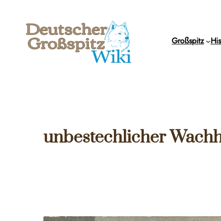
Zum
Inhalt
springen
Großspitz
His
unbestechlicher Wach