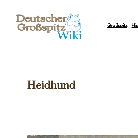
Zum
Inhalt
springen
Großspitz
His
Heidhund