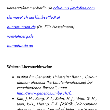
tieraerztekammer-berlin.de
cda-hund.jimdofree.com
dermavet.ch
tierklinik-sattledt.at
hunderunden.de
(Dr. Filiz Hesselmann)
vom-lahberg.de
hundefunde.de
Weitere Literaturhinweise
Institut für Genentik, Universität Bern: „ Colour
dilution alopecia (Farbmutantenalopezie) bei
verschiedenen Rassen“, unter
http://www.genetics.unibe.ch/f…
Kim, J.-H., Kang, K.-I., Sohn, H.-J., Woo, G.-H.,
Jean, Y.-H., Hwang, E.-K. (2005): Color-dilution
alopecia in dogs. Journal of Veterinary Science