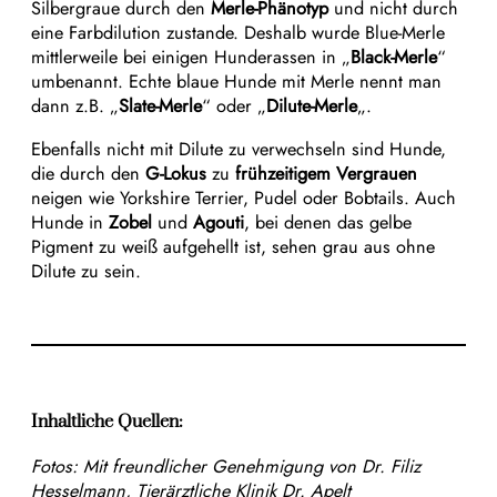
Silbergraue durch den
Merle-Phänotyp
und nicht durch
eine Farbdilution zustande. Deshalb wurde Blue-Merle
mittlerweile bei einigen Hunderassen in „
Black-Merle
“
umbenannt. Echte blaue Hunde mit Merle nennt man
dann z.B. „
Slate-Merle
“ oder „
Dilute-Merle
„.
Ebenfalls nicht mit Dilute zu verwechseln sind Hunde,
die durch den
G-Lokus
zu
frühzeitigem Vergrauen
neigen wie Yorkshire Terrier, Pudel oder Bobtails. Auch
Hunde in
Zobel
und
Agouti
, bei denen das gelbe
Pigment zu weiß aufgehellt ist, sehen grau aus ohne
Dilute zu sein.
Inhaltliche Quellen:
Fotos:
Mit freundlicher Genehmigung von Dr. Filiz
Hesselmann, Tierärztliche Klinik Dr. Apelt