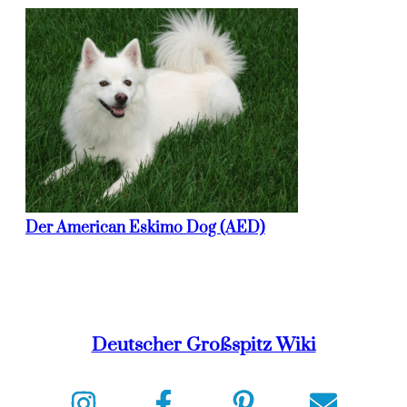
Der American Eskimo Dog (AED)
Deutscher Großspitz Wiki