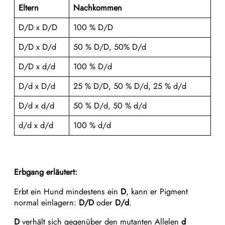
Eltern
Nachkommen
​D/D x D/D
100 % D/D
D/D x D/d
50 % D/D, 50% D/d
D/D x d/d
100 % D/d
D/d x D/d
25 % D/D, 50 % D/d, 25 % d/d
D/d x d/d
50 % D/d, 50 % d/d
d/d x d/d
100 % d/d
Erbgang erläutert:
Erbt ein Hund mindestens ein
D
, kann er Pigment
normal einlagern:
D/D
oder
D/d
.
D
verhält sich gegenüber den mutanten Allelen
d