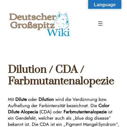
Zum
Language
Inhalt
springen
Dilution / CDA /
Farbmutantenalopezie
Mit
Dilute
oder
Dilution
wird die Verdünnung bzw.
Aufhellung der Farbintensität bezeichnet. Die
Color
Dilute Alopecia
(CDA) oder
Farbmutantenalopezie
ist
ein Gendefekt, welcher auch als „blue dog disease“
bekannt ist. Die CDA ist ein „Pigment Mangel-Syndrom“,