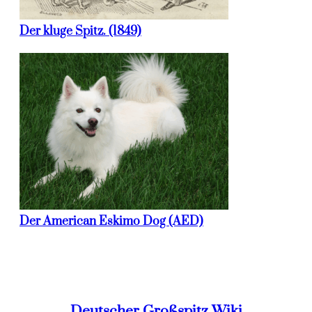
Der kluge Spitz. (1849)
Der American Eskimo Dog (AED)
Deutscher Großspitz Wiki