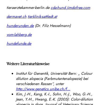
tieraerztekammer-berlin.de
cda-hund.jimdofree.com
dermavet.ch
tierklinik-sattledt.at
hunderunden.de
(Dr. Filiz Hesselmann)
vom-lahberg.de
hundefunde.de
Weitere Literaturhinweise
Institut für Genentik, Universität Bern: „ Colour
dilution alopecia (Farbmutantenalopezie) bei
verschiedenen Rassen“, unter
http://www.genetics.unibe.ch/f…
Kim, J.-H., Kang, K.-I., Sohn, H.-J., Woo, G.-H.,
Jean, Y.-H., Hwang, E.-K. (2005): Color-dilution
alopecia in dogs. Journal of Veterinary Science