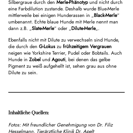
Silbergraue durch den
Merle-Phänotyp
und nicht durch
eine Farbdilution zustande. Deshalb wurde Blue-Merle
mittlerweile bei einigen Hunderassen in „
Black-Merle
“
umbenannt. Echte blaue Hunde mit Merle nennt man
dann z.B. „
Slate-Merle
“ oder „
Dilute-Merle
„.
Ebenfalls nicht mit Dilute zu verwechseln sind Hunde,
die durch den
G-Lokus
zu
frühzeitigem Vergrauen
neigen wie Yorkshire Terrier, Pudel oder Bobtails. Auch
Hunde in
Zobel
und
Agouti
, bei denen das gelbe
Pigment zu weiß aufgehellt ist, sehen grau aus ohne
Dilute zu sein.
Inhaltliche Quellen:
Fotos:
Mit freundlicher Genehmigung von Dr. Filiz
Hesselmann, Tierärztliche Klinik Dr. Apelt