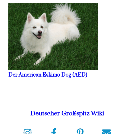
Der American Eskimo Dog (AED)
Deutscher Großspitz Wiki