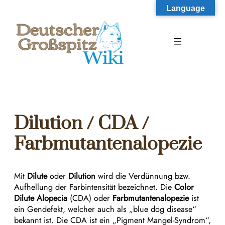
Zum
Language
Inhalt
springen
Dilution / CDA /
Farbmutantenalopezie
Mit
Dilute
oder
Dilution
wird die Verdünnung bzw.
Aufhellung der Farbintensität bezeichnet. Die
Color
Dilute Alopecia
(CDA) oder
Farbmutantenalopezie
ist
ein Gendefekt, welcher auch als „blue dog disease“
bekannt ist. Die CDA ist ein „Pigment Mangel-Syndrom“,