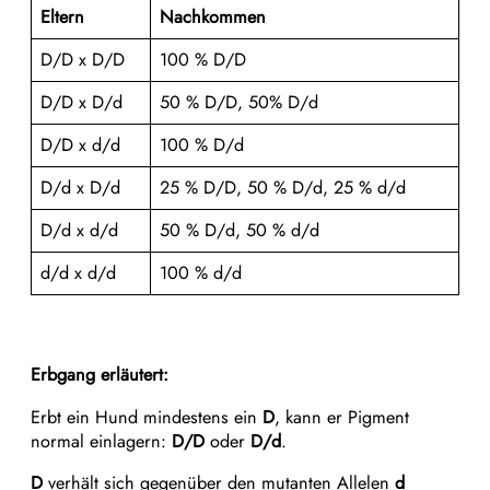
Eltern
Nachkommen
​D/D x D/D
100 % D/D
D/D x D/d
50 % D/D, 50% D/d
D/D x d/d
100 % D/d
D/d x D/d
25 % D/D, 50 % D/d, 25 % d/d
D/d x d/d
50 % D/d, 50 % d/d
d/d x d/d
100 % d/d
Erbgang erläutert:
Erbt ein Hund mindestens ein
D
, kann er Pigment
normal einlagern:
D/D
oder
D/d
.
D
verhält sich gegenüber den mutanten Allelen
d