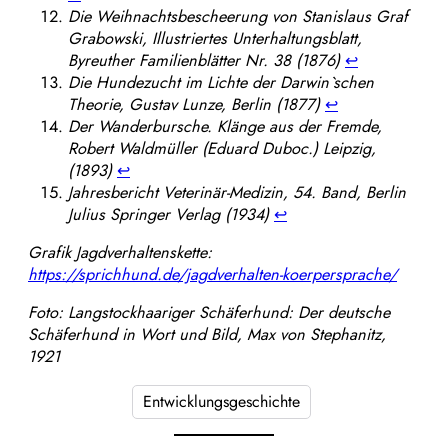
Die Weihnachtsbescheerung von Stanislaus Graf
Grabowski, Illustriertes Unterhaltungsblatt,
Byreuther Familienblätter Nr. 38 (1876)
↩︎
Die Hundezucht im Lichte der Darwin`schen
Theorie, Gustav Lunze, Berlin (1877)
↩︎
Der Wanderbursche. Klänge aus der Fremde,
Robert Waldmüller (Eduard Duboc.) Leipzig,
(1893)
↩︎
Jahresbericht Veterinär-Medizin, 54. Band, Berlin
Julius Springer Verlag (1934)
↩︎
Grafik Jagdverhaltenskette:
https://sprichhund.de/jagdverhalten-koerpersprache/
Foto: Langstockhaariger Schäferhund: Der deutsche
Schäferhund in Wort und Bild, Max von Stephanitz,
1921
Entwicklungsgeschichte