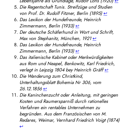
Lebensjahre als Grundlage, Rudolf Löns (1920)
↩︎
Die Regentschaft Tunis. Streifzüge und Studien
von Prof. Dr. Rudolf Fitzner, Berlin (1895)
↩︎
Das Lexikon der Hundefreunde, Heinrich
Zimmermann, Berlin (1933)
↩︎
Der deutsche Schäferhund in Wort und Schrift,
Max von Stephanitz, München, 1921
↩︎
Das Lexikon der Hundefreunde, Heinrich
Zimmermann, Berlin (1933)
↩︎
Das italienische Kabinet oder Merkwürdigkeiten
aus Rom und Neapel, Benkowitz, Karl Friedrich,
verlegt in Leipzig 1804 bey Heinrich Gräff
↩︎
Die Wanderung zum Christkind,
Unterhaltungsblatt Bohemia Nr 306, vom
26.12.1856
↩︎
Die Kaninchenzucht oder Anleitung, mit geringen
Kosten und Raumersparniß durch rationelles
Verfahren ein rentables Unternehmen zu
begründen. Aus dem Französischen von M.
Redares, Weimar, Vernhard Friedrich Voigt (1874)
↩︎