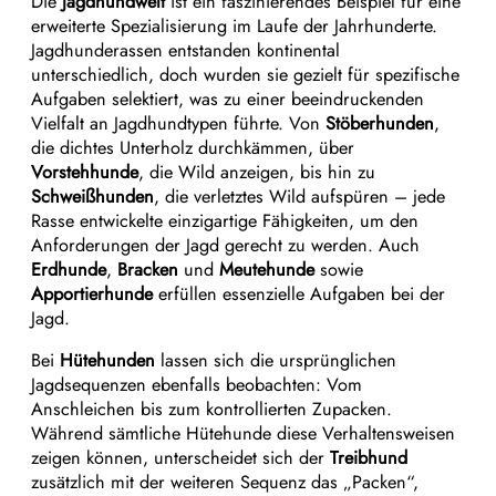
Die
Jagdhundwelt
ist ein faszinierendes Beispiel für eine
erweiterte Spezialisierung im Laufe der Jahrhunderte.
Jagdhunderassen entstanden kontinental
unterschiedlich, doch wurden sie gezielt für spezifische
Aufgaben selektiert, was zu einer beeindruckenden
Vielfalt an Jagdhundtypen führte. Von
Stöberhunden
,
die dichtes Unterholz durchkämmen, über
Vorstehhunde
, die Wild anzeigen, bis hin zu
Schweißhunden
, die verletztes Wild aufspüren – jede
Rasse entwickelte einzigartige Fähigkeiten, um den
Anforderungen der Jagd gerecht zu werden. Auch
Erdhunde
,
Bracken
und
Meutehunde
sowie
Apportierhunde
erfüllen essenzielle Aufgaben bei der
Jagd.
Bei
Hütehunden
lassen sich die ursprünglichen
Jagdsequenzen ebenfalls beobachten: Vom
Anschleichen bis zum kontrollierten Zupacken.
Während sämtliche Hütehunde diese Verhaltensweisen
zeigen können, unterscheidet sich der
Treibhund
zusätzlich mit der weiteren Sequenz das „Packen“,