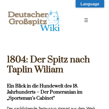
Zum
Language
Inhalt
springen
1804: Der Spitz nach
Taplin Wiliam
Ein Blick in die Hundewelt des 18.
Jahrhunderts – Der Pomeranian im
„Sportsman’s Cabinet“
Der nachfolgende Textauszug stammt aus dem Werk