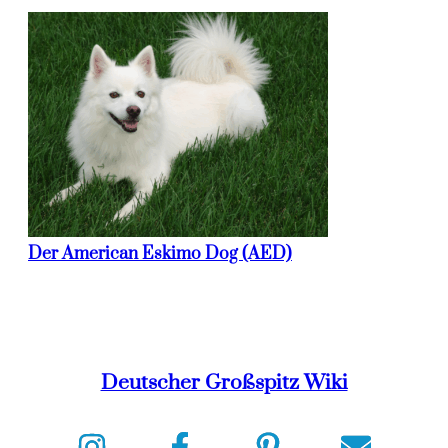
Der American Eskimo Dog (AED)
Deutscher Großspitz Wiki