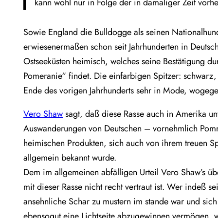
kann wohl nur in Folge der in damaliger Zeit vor
Sowie England die Bulldogge als seinen Nationalhund 
erwiesenermaßen schon seit Jahrhunderten in Deutsc
Ostseeküsten heimisch, welches seine Bestätigung d
Pomeranie“ findet. Die einfarbigen Spitzer: schwarz,
Ende des vorigen Jahrhunderts sehr in Mode, wogege
Vero Shaw
sagt, daß diese Rasse auch in Amerika un
Auswanderungen von Deutschen – vornehmlich Pomme
heimischen Produkten, sich auch von ihrem treuen Spi
allgemein bekannt wurde.
Dem im allgemeinen abfälligen Urteil Vero Shaw’s üb
mit dieser Rasse nicht recht vertraut ist. Wer indeß se
ansehnliche Schar zu mustern im stande war und sic
ebensogut eine Lichtseite abzugewinnen vermögen, wi