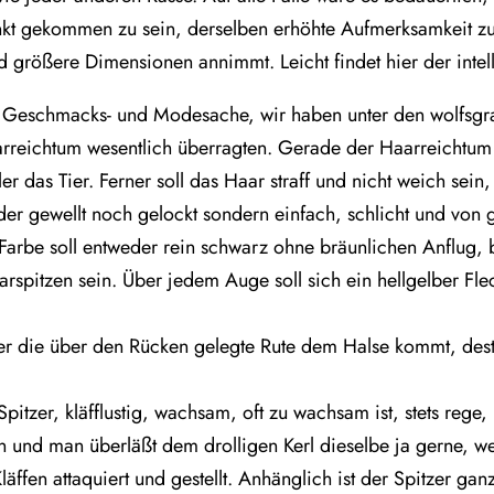
tpunkt gekommen zu sein, derselben erhöhte Aufmerksamkeit
d größere Dimensionen annimmt. Leicht findet hier der intel
n Geschmacks- und Modesache, wir haben unter den wolfsgra
eichtum wesentlich überragten. Gerade der Haarreichtum is
er das Tier. Ferner soll das Haar straff und nicht weich sein
der gewellt noch gelockt sondern einfach, schlicht und von
e Farbe soll entweder rein schwarz ohne bräunlichen Anflug,
rspitzen sein. Über jedem Auge soll sich ein hellgelber Fle
er die über den Rücken gelegte Rute dem Halse kommt, desto 
Spitzer, kläfflustig, wachsam, oft zu wachsam ist, stets reg
rn und man überläßt dem drolligen Kerl dieselbe ja gerne, 
äffen attaquiert und gestellt. Anhänglich ist der Spitzer gan