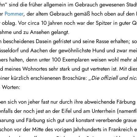
n“ sind die früher allgemein im Gebrauch gewesenen Stadt-
er
Pommer
, der altem Gebrauch gemäß hoch oben auf den 
t oblag. Vor circa 10 Jahren noch war der Spitzer in guter Q
fnahme und zu Ansehen gelangt.
bescheidenes Dasein gefristet und seine Rasse erhalten; so 
üsseldorf und Aachen der gewöhnlichste Hund und zwar meis
mers halten, denn unter 100 Exemplaren weisen wohl mehr al
 meines Wohnortes sehr stark und gut vertreten ist. Mit dies
ner kürzlich erschienenen Broschüre: „
Die offiziell und ni
n Worten:
en sich von jeher fast nur durch ihre abweichende Färbung u
nfalls der noch jest an der Eifel und am Unterrhein (namen
arung und Färbung sich gut und konstant vererbende graue
schon vor der Mitte des vorigen Jahrhunderts in Frankreich 