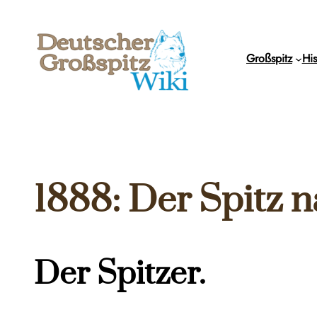
Zum
Inhalt
springen
Großspitz
His
1888: Der Spitz 
Der Spitzer.