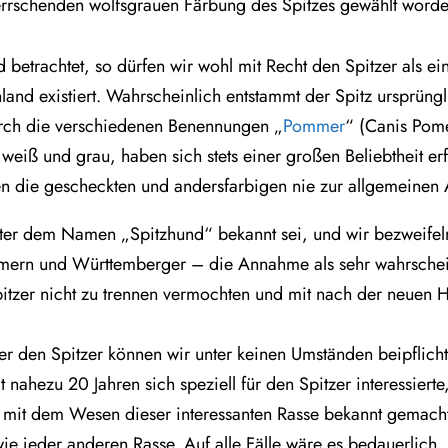
herrschenden wolfsgrauen Färbung des Spitzes gewählt worde
betrachtet, so dürfen wir wohl mit Recht den Spitzer als ein
hland existiert. Wahrscheinlich entstammt der Spitz ursprü
urch die verschiedenen Benennungen „
Pommer
“ (Canis Pom
 weiß und grau, haben sich stets einer großen Beliebtheit er
n die gescheckten und andersfarbigen nie zur allgemeinen
ter dem Namen „Spitzhund“ bekannt sei, und wir bezweifeln 
rn und Württemberger – die Annahme als sehr wahrscheinl
tzer nicht zu trennen vermochten und mit nach der neuen He
er den Spitzer können wir unter keinen Umständen beipflic
it nahezu 20 Jahren sich speziell für den Spitzer interessiert
h mit dem Wesen dieser interessanten Rasse bekannt gemach
e jeder anderen Rasse. Auf alle Fälle wäre es bedauerlich,