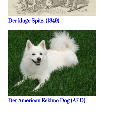
Der kluge Spitz. (1849)
Der American Eskimo Dog (AED)