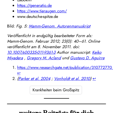
https://generatio.de
https://www.tieraugen.com/
www.deutsche-spitze.de
Bild:
Fig. 5:
Mamm-Genom. Autorenmanuskript
Veröffentlicht in endgültig bearbeiteter Form als:
Mamm-Genom. Februar 2012; 23(0): 40–61.
Online
veröffentlicht am 8. November 2011. doi:
10.1007/s00335-011-9361-3
Author manuscript:
Keiko
Miyadera
,
Gregory M. Acland
und
Gustavo D. Aguirre
https://www.researchgate.net/publication/310772770
↩︎
(
Parker et al. 2004
;
Vonholdt et al. 2010
)
↩︎
Krankheiten beim Großspitz