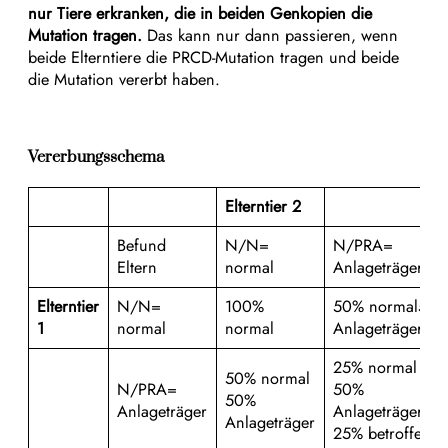
nur Tiere erkranken, die in beiden Genkopien die
Mutation tragen.
Das kann nur dann passieren, wenn
beide Elterntiere die PRCD-Mutation tragen und beide
die Mutation vererbt haben.
Vererbungsschema
Elterntier 2
Befund
N/N=
N/PRA=
Eltern
normal
Anlageträger
Elterntier
N/N=
100%
50% normal50
1
normal
normal
Anlageträger
25% normal
50% normal
N/PRA=
50%
50%
Anlageträger
Anlageträger
Anlageträger
25% betroffen