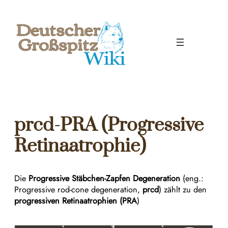
Zum
Inhalt
springen
prcd-PRA (Progressive
Retinaatrophie)
Die
Progressive Stäbchen-Zapfen Degeneration
(eng.:
Progressive rod-cone degeneration,
prcd
) zählt zu den
progressiven Retinaatrophien
(
PRA
)