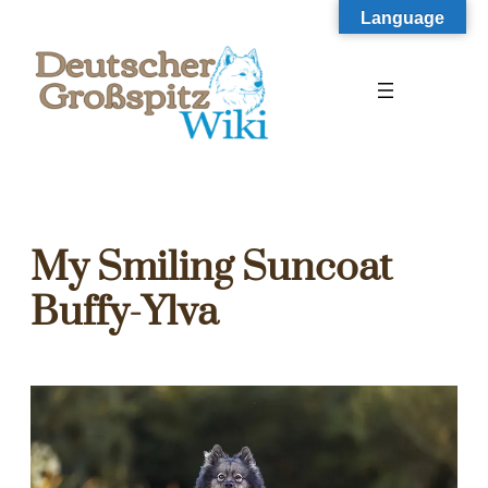
Zum
Language
Inhalt
springen
My Smiling Suncoat
Buffy-Ylva