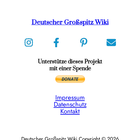
Deutscher Großspitz Wiki
Unterstütze dieses Projekt
mit einer Spende
Impressum
Datenschutz
Kontakt
Deutscher Großspitz Wiki Copyright © 2026