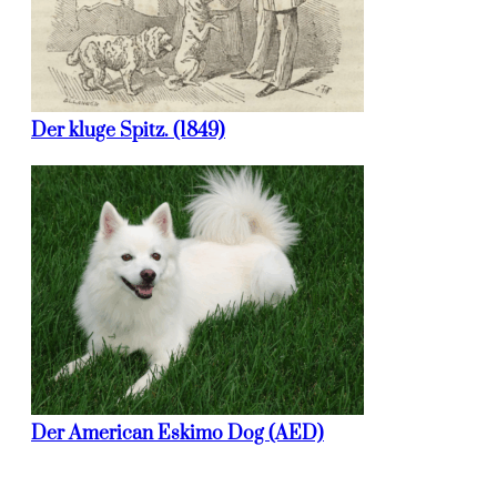
Der kluge Spitz. (1849)
Der American Eskimo Dog (AED)