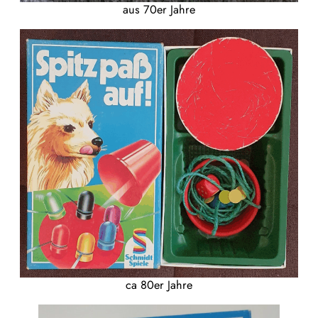
aus 70er Jahre
ca 80er Jahre