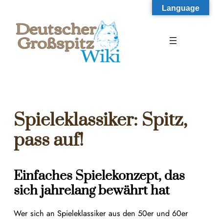
Zum
Language
Inhalt
springen
Spieleklassiker: Spitz,
pass auf!
Einfaches Spielekonzept, das
sich jahrelang bewährt hat
Wer sich an Spieleklassiker aus den 50er und 60er