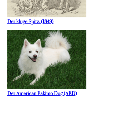
Der kluge Spitz. (1849)
Der American Eskimo Dog (AED)