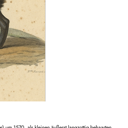
o
s) um 1570, als kleinen äußerst langzottig behaarten