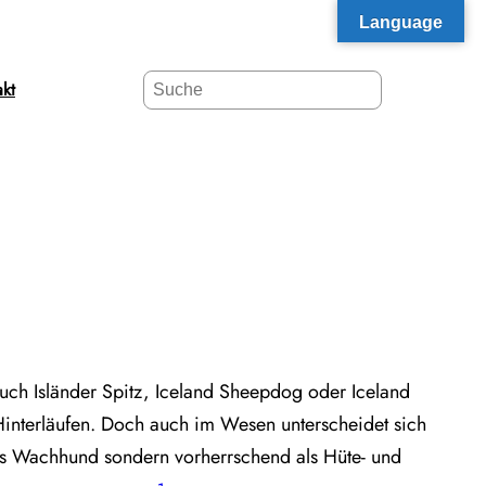
Language
S
kt
e
a
r
c
h
auch Isländer Spitz, Iceland Sheepdog oder Iceland
 Hinterläufen. Doch auch im Wesen unterscheidet sich
als Wachhund sondern vorherrschend als Hüte- und