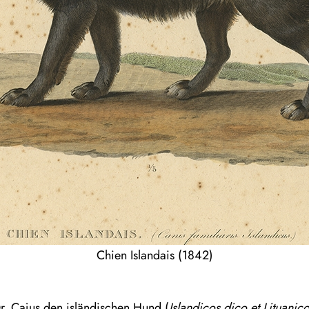
Chien Islandais (1842)
 Dr. Cajus den isländischen Hund (
Islandicos dico et Lituanic