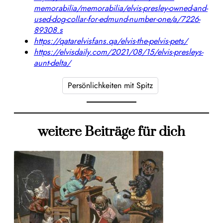
memorabilia/memorabilia/elvis-presley-owned-and-
used-dog-collar-for-edmund-number-one/a/7226-
89308.s
https://qatarelvisfans.qa/elvis-the-pelvis-pets/
https://elvisdaily.com/2021/08/15/elvis-presleys-
aunt-delta/
Persönlichkeiten mit Spitz
weitere Beiträge für dich