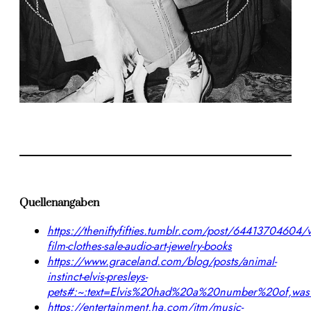
Quellenangaben
https://theniftyfifties.tumblr.com/post/64413704604/v
film-clothes-sale-audio-art-jewelry-books
https://www.graceland.com/blog/posts/animal-
instinct-elvis-presleys-
pets#:~:text=Elvis%20had%20a%20number%20of,was
https://entertainment.ha.com/itm/music-