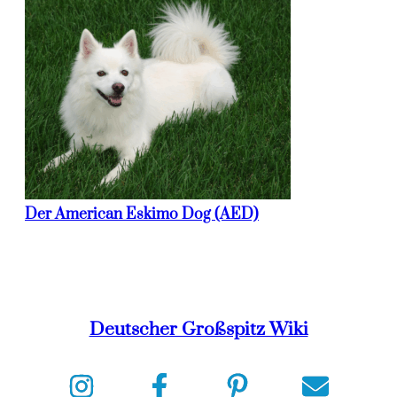
Der American Eskimo Dog (AED)
Deutscher Großspitz Wiki