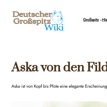
Zum
Inhalt
springen
Großspitz
His
Aska von den Fil
Aska ist von Kopf bis Pfote eine elegante Erscheinu