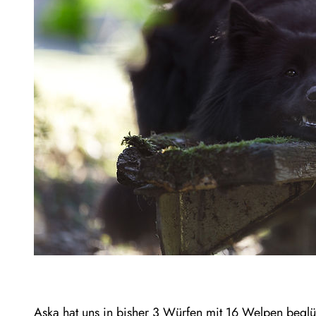
Aska hat uns in bisher 3 Würfen mit 16 Welpen beglüc