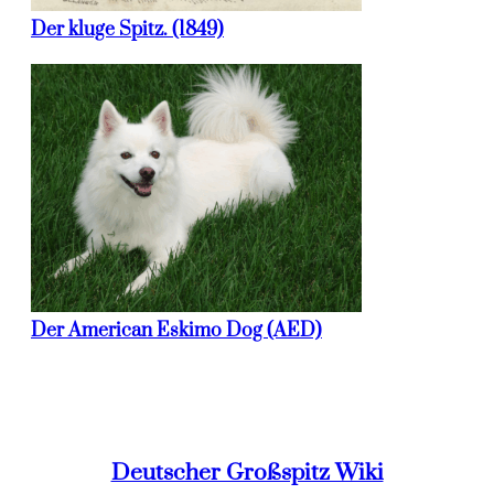
Der kluge Spitz. (1849)
Der American Eskimo Dog (AED)
Deutscher Großspitz Wiki