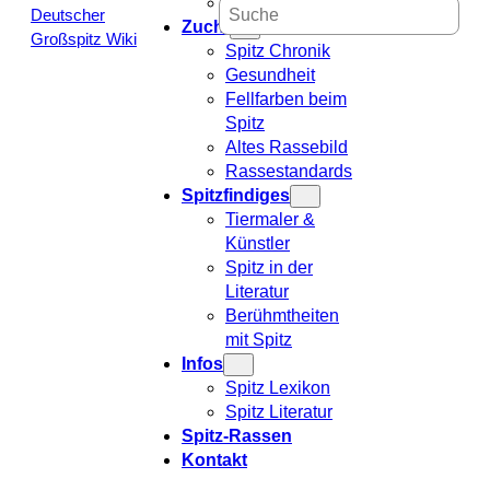
Foto Sammlung
S
Zucht
e
Spitz Chronik
a
Gesundheit
r
Fellfarben beim
c
Spitz
h
Altes Rassebild
Rassestandards
Spitzfindiges
Tiermaler &
Künstler
Spitz in der
Literatur
Berühmtheiten
mit Spitz
Infos
Spitz Lexikon
Spitz Literatur
Spitz-Rassen
Kontakt