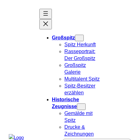
Zum
Inhalt
springen
Großspitz
Spitz Herkunft
Rasseportrait:
Der Großspitz
Großspitz
Galerie
Multitalent Spitz
Spitz-Besitzer
erzählen
Historische
Zeugnisse
Gemälde mit
Spitz
Drucke &
Zeichnungen