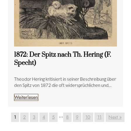
1872: Der Spitz nach Th. Hering (F.
Specht)
Theodor Hering kritisiert in seiner Beschreibung über
den Spitz von 1872 die oft widersprüchlichen und…
Weiterlesen
…
1
2
3
4
5
8
9
10
11
Next »