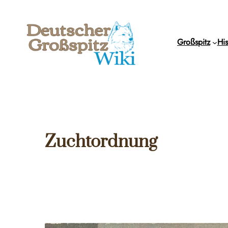
Zum
Inhalt
springen
Großspitz
His
Zuchtordnung