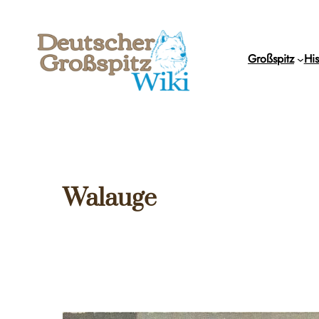
Zum
Inhalt
springen
Großspitz
His
Walauge