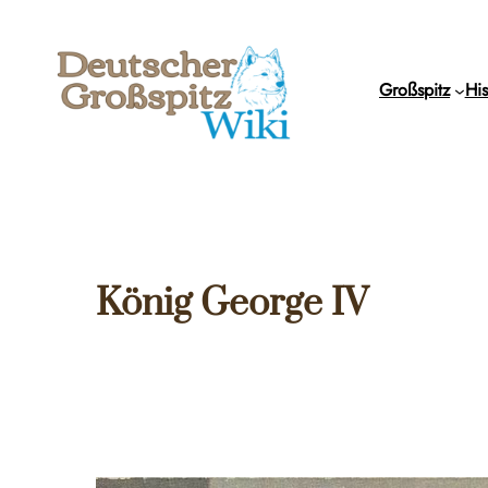
Zum
Inhalt
springen
Großspitz
His
König George IV