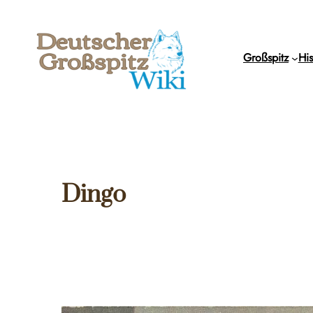
Zum
Inhalt
springen
Großspitz
His
Dingo