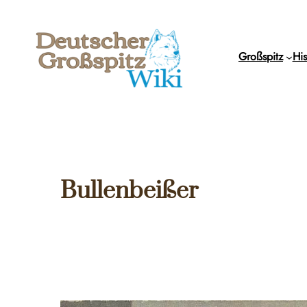
Zum
Inhalt
springen
Großspitz
His
Bullenbeißer